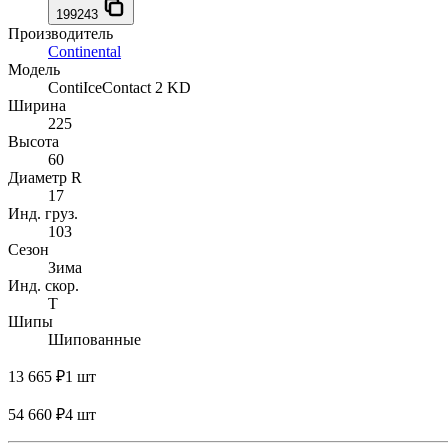
199243
Производитель
Continental
Модель
ContiIceContact 2 KD
Ширина
225
Высота
60
Диаметр R
17
Инд. груз.
103
Сезон
Зима
Инд. скор.
T
Шипы
Шипованные
13 665 ₽
1 шт
54 660 ₽
4 шт