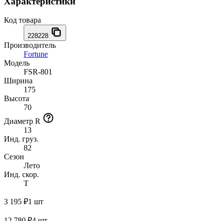
Характеристики
Код товара
228228
Производитель
Fortune
Модель
FSR-801
Ширина
175
Высота
70
Диаметр R
13
Инд. груз.
82
Сезон
Лето
Инд. скор.
T
3 195 ₽
1 шт
12 780 ₽
4 шт