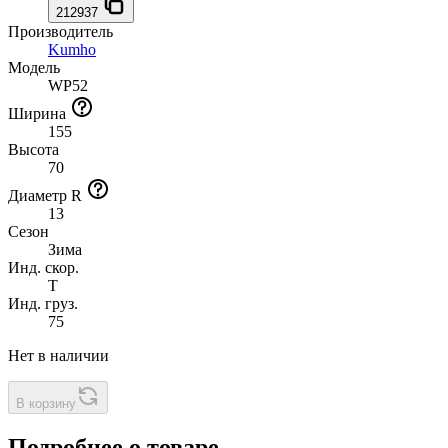
212937
Производитель
Kumho
Модель
WP52
Ширина
155
Высота
70
Диаметр R
13
Сезон
Зима
Инд. скор.
T
Инд. груз.
75
Нет в наличии
В корзину
Подробнее о товаре