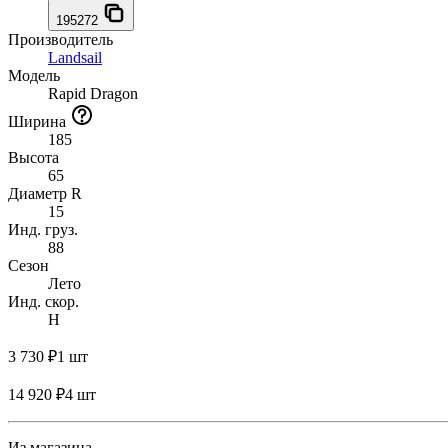
195272
Производитель
Landsail
Модель
Rapid Dragon
Ширина
185
Высота
65
Диаметр R
15
Инд. груз.
88
Сезон
Лето
Инд. скор.
H
3 730 ₽
1 шт
14 920 ₽
4 шт
Из магазина