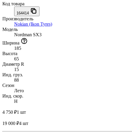
Код товара
164414
Производитель
Nokian (Ikon Tyres)
Модель
Nordman SX3
Ширина
185
Высота
65
Диаметр R
15
Инд. груз.
88
Сезон
Лето
Инд. скор.
H
4 750 ₽
1 шт
19 000 ₽
4 шт