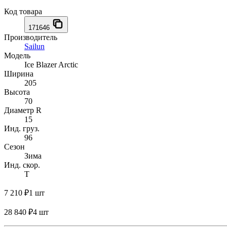
Код товара
171646
Производитель
Sailun
Модель
Ice Blazer Arctic
Ширина
205
Высота
70
Диаметр R
15
Инд. груз.
96
Сезон
Зима
Инд. скор.
T
7 210 ₽
1 шт
28 840 ₽
4 шт