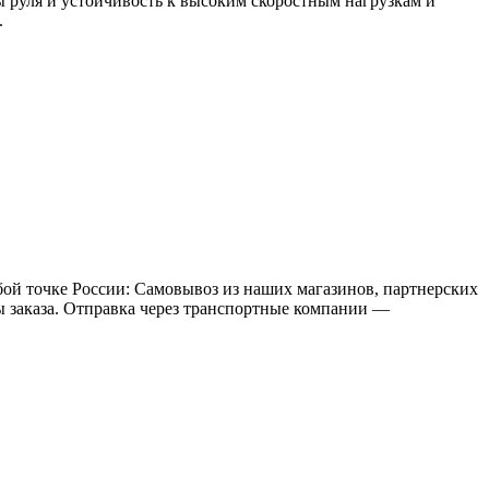
ы руля и устойчивость к высоким скоростным нагрузкам и
.
бой точке России: Самовывоз из наших магазинов, партнерских
мы заказа. Отправка через транспортные компании —