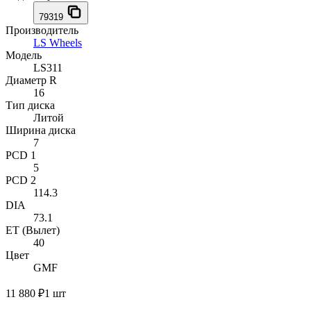
79319
Производитель
LS Wheels
Модель
LS311
Диаметр R
16
Тип диска
Литой
Ширина диска
7
PCD 1
5
PCD 2
114.3
DIA
73.1
ET (Вылет)
40
Цвет
GMF
11 880 ₽
1 шт