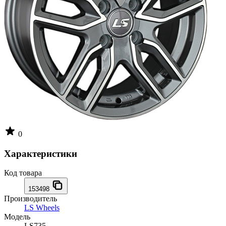
0
Характеристики
Код товара
153498
Производитель
LS Wheels
Модель
LS735