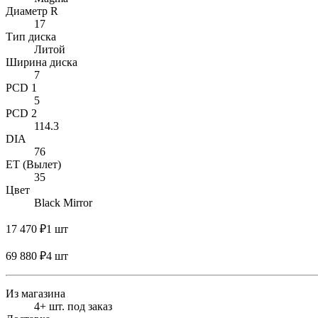
Диаметр R
17
Тип диска
Литой
Ширина диска
7
PCD 1
5
PCD 2
114.3
DIA
76
ET (Вылет)
35
Цвет
Black Mirror
17 470 ₽
1 шт
69 880 ₽
4 шт
Из магазина
4+ шт. под заказ