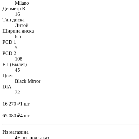
Milano
Диаметр R
16
Тип диска
Литой
Ширина диска
6.5
PCD 1
5
PCD 2
108
ET (Вылет)
45
Цвет
Black Mirror
DIA
72
16 270 ₽
1 шт
65 080 ₽
4 шт
Из магазина
4+ шт. под заказ