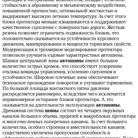
стойкостью к абразивному и механическому воздействию,
повышенной прочностью, оптимальной жесткостью и
выдерживает высокую летнюю температуру. За счет этого
блоки протектора меньше изнашиваются и поддерживают
качественное сцепление с поверхностью дороги. Жесткая
резина позволяет ограничить подвижность блоков, что
положительно сказывается на устойчивости курсового
движения, маневрировании и мощности тормозных свойств.
Модернизация и трехмерное моделирование протектора
позволили улучшить ездовые характеристики автошины.
Шашки центральной зоны
автошины
имеют большое
количество острых кромок, что способствует ускорению
отклика команды управления, усилению сцепления и
устойчивости. Широкие плечевые зоны обеспечивают
безопасное прохождение поворотов и улучшают торможение.
По большой площади контактного пятна давление
распределяется равномерно, вследствие чего исключается
неравномерное истирание блоков протектора. А это
сказывается на длительности эксплуатации
автошины
.
Дренажная система
шины
состоит их четырех окружных
каналов большого объема, прорезей в макроблоках протектора
и многочисленных поперечных канавок. За счет большого
количества, особого строения и вместительности канавок
существенно увеличена пропускная способность и