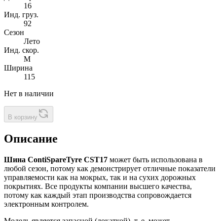
16
Инд. груз.
92
Сезон
Лето
Инд. скор.
M
Ширина
115
Нет в наличии
В корзину
Описание
Шина ContiSpareTyre CST17
может быть использована в
любой сезон, потому как демонстрирует отличные показатели
управляемости как на мокрых, так и на сухих дорожных
покрытиях. Все продукты компании высшего качества,
потому как каждый этап производства сопровождается
электронным контролем.
Модель является запасной (докаткой), т. е. может