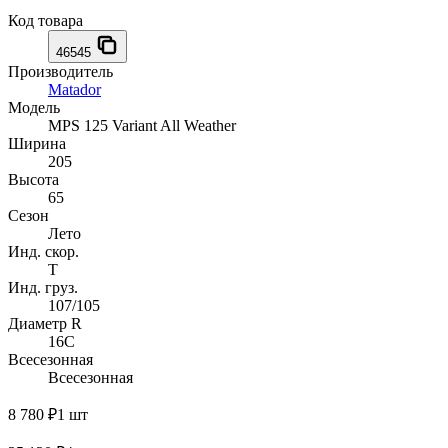
Код товара
46545
Производитель
Matador
Модель
MPS 125 Variant All Weather
Ширина
205
Высота
65
Сезон
Лето
Инд. скор.
T
Инд. груз.
107/105
Диаметр R
16C
Всесезонная
Всесезонная
8 780 ₽
1 шт