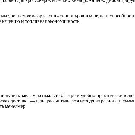
циально для кроссоверов и легких внедорожников, демонстриру
ным уровнем комфорта, сниженным уровнем шума и способность
е качению и топливная экономичность.
 получить заказ максимально быстро и удобно практически в лю
рская доставка — цена рассчитывается исходя из региона и сум
ть менеджер.