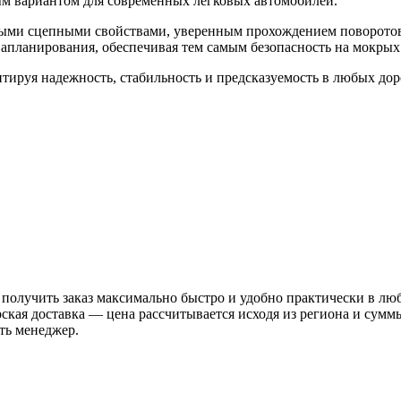
м вариантом для современных легковых автомобилей.
жными сцепными свойствами, уверенным прохождением поворотов
апланирования, обеспечивая тем самым безопасность на мокрых
нтируя надежность, стабильность и предсказуемость в любых до
 получить заказ максимально быстро и удобно практически в лю
рская доставка — цена рассчитывается исходя из региона и сум
ть менеджер.