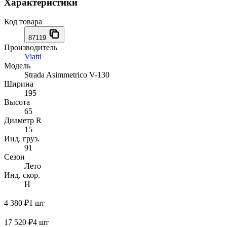
Характеристики
Код товара
87119
Производитель
Viatti
Модель
Strada Asimmetrico V-130
Ширина
195
Высота
65
Диаметр R
15
Инд. груз.
91
Сезон
Лето
Инд. скор.
H
4 380 ₽
1 шт
17 520 ₽
4 шт