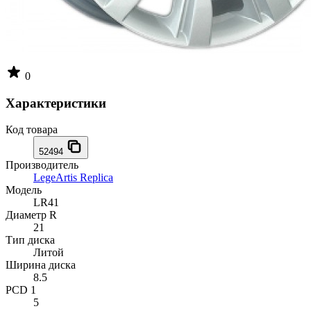
0
Характеристики
Код товара
52494
Производитель
LegeArtis Replica
Модель
LR41
Диаметр R
21
Тип диска
Литой
Ширина диска
8.5
PCD 1
5