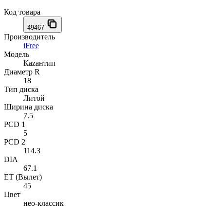
Код товара
49467
Производитель
iFree
Модель
Каzантип
Диаметр R
18
Тип диска
Литой
Ширина диска
7.5
PCD 1
5
PCD 2
114.3
DIA
67.1
ET (Вылет)
45
Цвет
нео-классик