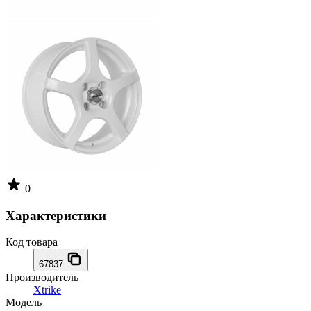
0
Характеристики
Код товара
67837
Производитель
Xtrike
Модель