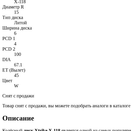
X-118
Диаметр R
15
Тип диска
Литой
Ширина диска
6
PCD 1
4
PCD 2
100
DIA
67.1
ET (Вылет)
45
Цвет
W
Снят с продажи
Товар снят с продажи, вы можете подобрать аналоги в каталог
Описание
Колёсный
диск Xtrike X-118
является одной из самых популярн